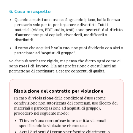
6. Cosa mi aspetto
Quando acquisti un corso su Sognandoilpiano, hai la licenza
per usarlo solo per te, per imparare e divertirti. Tutti i
materiali (video, PDF, audio, testi) sono
protetti dal diritto
d'autore
: non puoi copiarli, rivenderli, modificarli o
distribuirli.
Il corso che acquisti è
solo tuo
, non puoi dividerlo con altri o
partecipare ad "acquisti di gruppo".
So che può sembrare rigido, ma pensa che dietro ogni corso ci
sono
mesi di lavoro
. È la mia professione e questi limiti mi
permettono di continuare a creare contenuti di qualità.
Risoluzione del contratto per violazione
In caso di
violazione
delle condizioni d'uso (come
condivisione non autorizzata dei contenuti, uso illecito dei
materiali o partecipazione ad acquisti di gruppo),
procederò nel seguente modo:
Ti invierò una
comunicazione scritta
via email
specificando la violazione riscontrata
Avrai
7 giorni di tempo
per fornire chiarimenti o