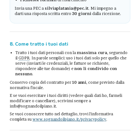
Invia una PEC a
silviaplatania@pec.it
. Mi impegno a
darti una risposta scritta entro
30 giorni
dalla ricezione.
8. Come tratto i tuoi dati
Tratto i tuoi dati personali con la
massima cura
, seguendo
il
GDPR
. In parole semplici: uso i tuoi dati solo per quello che
serve (inviarti le credenziali, le fatture se richieste,
rispondere alle tue domande) e
non li condivido con
nessuno
.
Conservo copia del contratto per
10 anni
, come previsto dalla
normativa fiscale.
E se vuoi esercitare i tuoi diritti (vedere quali dati ho, farmeli
modificare o cancellare), scrivimi sempre a
info@sognandoilpiano.it.
Se vuoi conoscere tutto nel dettaglio, trovi l'informativa
completa su
www.sognandoilpiano.it/privacypolicy
.