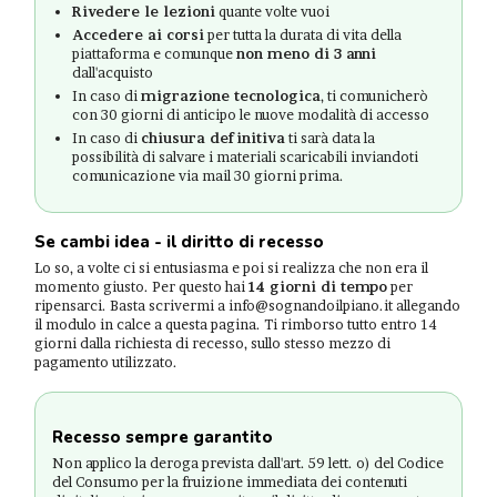
Rivedere le lezioni
quante volte vuoi
Accedere ai corsi
per tutta la durata di vita della
piattaforma e comunque
non meno di 3 anni
dall'acquisto
In caso di
migrazione tecnologica
, ti comunicherò
con 30 giorni di anticipo le nuove modalità di accesso
In caso di
chiusura definitiva
ti sarà data la
possibilità di salvare i materiali scaricabili inviandoti
comunicazione via mail 30 giorni prima.
Se cambi idea - il diritto di recesso
Lo so, a volte ci si entusiasma e poi si realizza che non era il
momento giusto. Per questo hai
14 giorni di tempo
per
ripensarci. Basta scrivermi a info@sognandoilpiano.it allegando
il modulo in calce a questa pagina. Ti rimborso tutto entro 14
giorni dalla richiesta di recesso, sullo stesso mezzo di
pagamento utilizzato.
Recesso sempre garantito
Non applico la deroga prevista dall'art. 59 lett. o) del Codice
del Consumo per la fruizione immediata dei contenuti