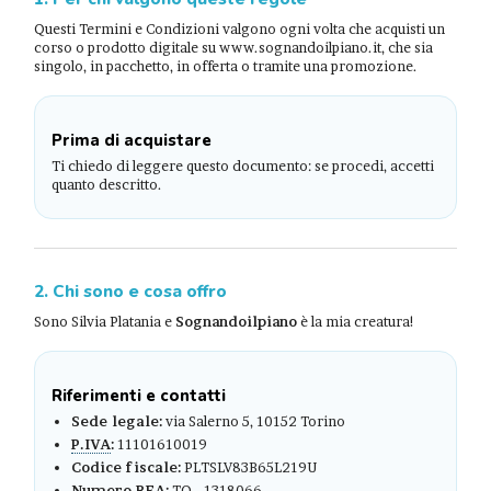
Questi Termini e Condizioni valgono ogni volta che acquisti un
corso o prodotto digitale su www.sognandoilpiano.it, che sia
singolo, in pacchetto, in offerta o tramite una promozione.
Prima di acquistare
Ti chiedo di leggere questo documento: se procedi, accetti
quanto descritto.
2. Chi sono e cosa offro
Sono Silvia Platania e
Sognandoilpiano
è la mia creatura!
Riferimenti e contatti
Sede legale:
via Salerno 5, 10152 Torino
P.IVA
:
11101610019
Codice fiscale:
PLTSLV83B65L219U
Numero
REA
:
TO - 1318066