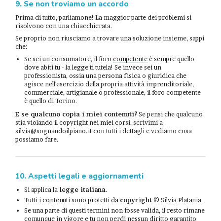
9. Se non troviamo un accordo
Prima di tutto, parliamone! La maggior parte dei problemi si
risolvono con una chiacchierata.
Se proprio non riusciamo a trovare una soluzione insieme, sappi
che:
Se sei un consumatore, il foro
competente
è sempre quello
dove abiti tu - la legge ti tutela! Se invece sei un
professionista, ossia una persona fisica o giuridica che
agisce nell'esercizio della propria attività imprenditoriale,
commerciale, artigianale o professionale, il foro competente
è quello di Torino.
E se qualcuno copia i miei contenuti?
Se pensi che qualcuno
stia violando il copyright nei miei corsi, scrivimi a
silvia@sognandoilpiano.it con tutti i dettagli e vediamo cosa
possiamo fare.
10. Aspetti legali e aggiornamenti
Si applica la
legge italiana
.
Tutti i contenuti sono protetti da
copyright
© Silvia Platania.
Se una parte di questi termini non fosse valida, il resto rimane
comunque in vigore e tu non perdi nessun diritto garantito