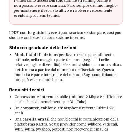
I video sono accessibili solo tramite
streaming online
e
non possono essere scaricati. Farò sempre del mio meglio
per mantenere il servizio attivo e risolvere velocemente
eventuali problemi tecnici.
I
PDF con le guide
invece li puoi scaricare e stampare, così puoi
studiare anche senza connessione internet.
Sblocco graduale delle lezioni
Modalità di fruizione:
per favorire un apprendimento
ottimale, nella maggior parte dei corsi (segnalati nelle
relative pagine di vendita) le lezioni si sbloccano
una volta a
settimana
a partire dal momento dell'iscrizione. Questa
modalità è parte integrante del metodo Sognandoilpiano e
non può essere modificata.
Requisiti tecnici
Connessione internet
stabile (minimo 2 Mbps: è sufficiente
quella che usi normalmente per YouTube)
Un
computer, tablet o smartphone
recente (ultimi 5-6
anni)
Una
casella email
che non blocchi le comunicazioni della
piattaforma Kartra. Se usi provider come @libero, @tiscali,
@tin, @tim, @yahoo, potresti non ricevere le email di