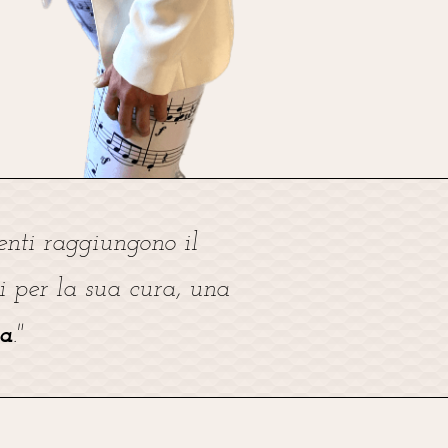
menti raggiungono il
ti per la sua cura, una
ta
."