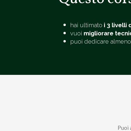
hai ultimato
i 3 livell
vuoi
migliorare tecn
puoi dedicare almen
Puoi 