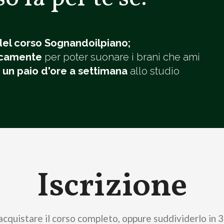
i del corso Sognandoilpiano;
icamente
per poter suonare i brani che ami
o
un paio d'ore a settimana
allo studio
Iscrizione
acquistare il corso completo, oppure suddividerlo in 3 