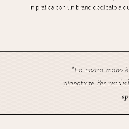
in pratica con un brano dedicato a que
"La nostra mano è
pianoforte. Per render
sp