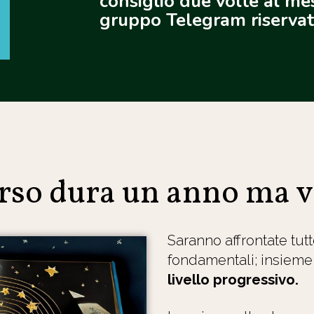
consiglio due volte al me
gruppo Telegram riservato 
orso dura un anno ma v
Saranno affrontate tutt
fondamentali; insieme 
livello progressivo.