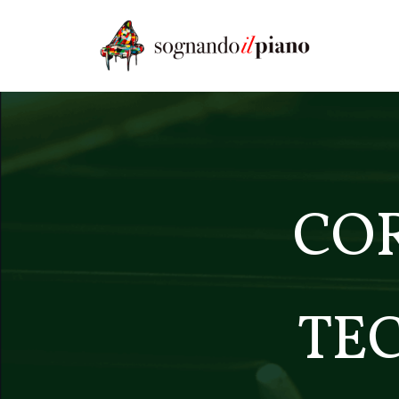
CO
TEC